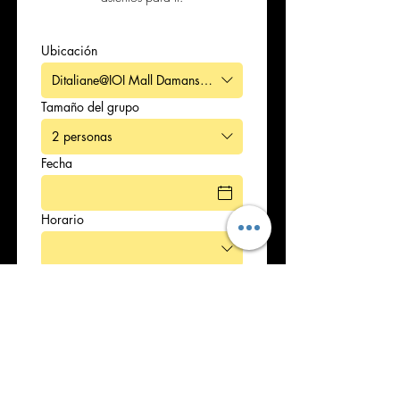
Ubicación
Ditaliane@IOI Mall Damansara ( former Tropicana Gardens Mall
Tamaño del grupo
2 personas
Fecha
Horario