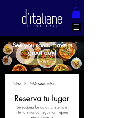
See you soon. Have a
great day!
Home
Inicio
Table Reservation
Reserva tu lugar
Selecciona los datos tu reserva e
intentaremos conseguir los mejores
asientos para ti.